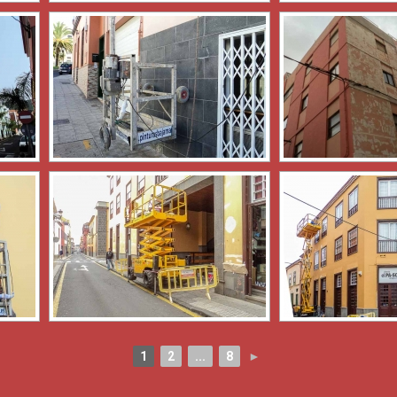
1
2
...
8
►